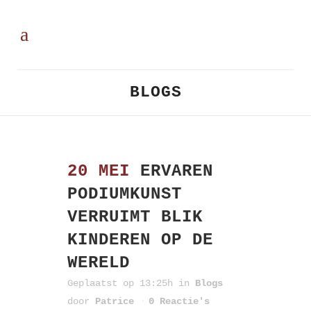
BLOGS
20 MEI
ERVAREN
PODIUMKUNST
VERRUIMT BLIK
KINDEREN OP DE
WERELD
Geplaatst op 13:25h
in
Blogs
door
Patrice
0 Reactie's