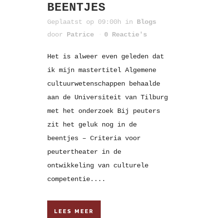
BEENTJES
Geplaatst op 09:00h
in
Blogs
door
Patrice
0 Reactie's
Het is alweer even geleden dat
ik mijn mastertitel Algemene
cultuurwetenschappen behaalde
aan de Universiteit van Tilburg
met het onderzoek Bij peuters
zit het geluk nog in de
beentjes – Criteria voor
peutertheater in de
ontwikkeling van culturele
competentie....
LEES MEER