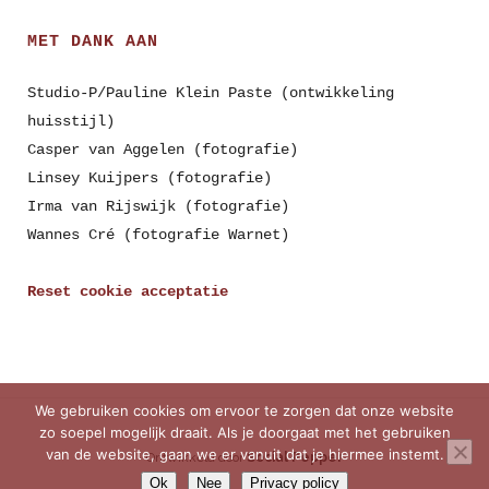
MET DANK AAN
Studio-P/Pauline Klein Paste (ontwikkeling
huisstijl)
Casper van Aggelen (fotografie)
Linsey Kuijpers (fotografie)
Irma van Rijswijk (fotografie)
Wannes Cré (fotografie Warnet)
Reset cookie acceptatie
We gebruiken cookies om ervoor te zorgen dat onze website
zo soepel mogelijk draait. Als je doorgaat met het gebruiken
van de website, gaan we er vanuit dat je hiermee instemt.
Ontwikkeld door
Social Pepper
Ok
Nee
Privacy policy